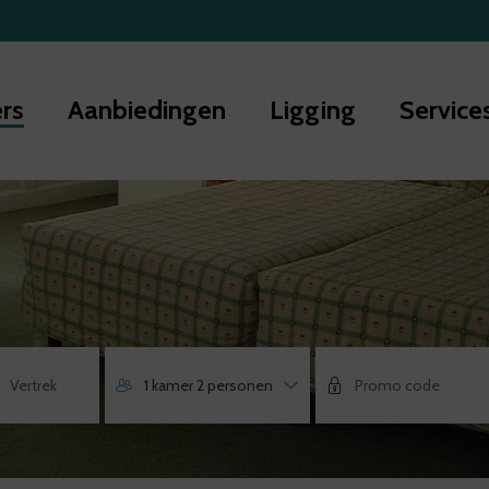
rs
Aanbiedingen
Ligging
Service
1 kamer 2 personen
ess
e