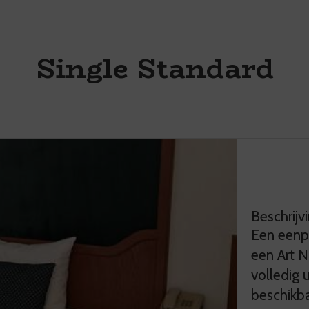
own
rrow
ey
Single Standard
teract
th
e
lendar
nd
lect
Beschrijv
te.
Een eenpe
ess
een Art N
e
volledig u
estion
beschikba
ark