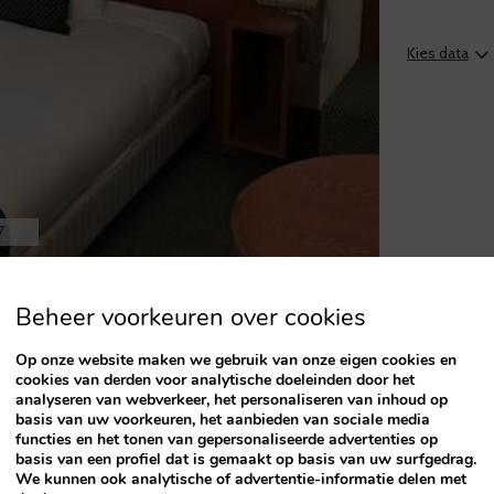
ey
Kies data
t
e
eyboard
ortcuts
r
7
hanging
tes.
Beheer voorkeuren over cookies
Max
Op onze website maken we gebruik van onze eigen cookies en
cookies van derden voor analytische doeleinden door het
analyseren van webverkeer, het personaliseren van inhoud op
Alleen deze kamer
basis van uw voorkeuren, het aanbieden van sociale media
functies en het tonen van gepersonaliseerde advertenties op
Douche
basis van een profiel dat is gemaakt op basis van uw surfgedrag.
We kunnen ook analytische of advertentie-informatie delen met