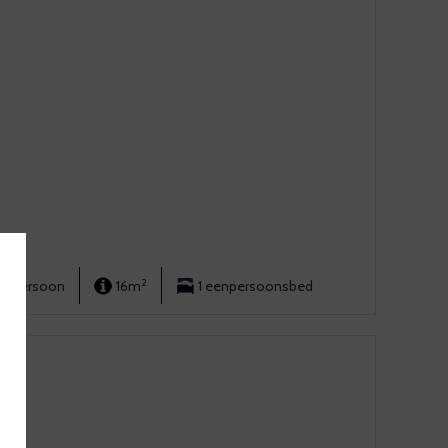
2
.1 persoon
16m
1 eenpersoonsbed