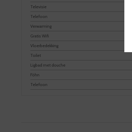
Televisie
Telefoon
Verwarming
Gratis Wifi
Vloerbedekking
Toilet
Ligbad met douche
Föhn
Telefoon